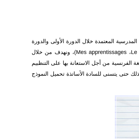
المدرسية المعتمدة خلال الدورة الأولى والدورة
الثانية بالمستوى الثاني ابتدائي (Mes apprentissages ،Le chemin des lettres ،Le nouvel espace ،Pour communiquer en français)، ونهدف من خلال
لغة الفرنسية من أجل الاستعانة بها على التنظبيم
س خلال السنة الدراسية، وهي متاحة للتحميل على شكل ملف بصيغة وورد (word) وبصيغة (pdf)، وذلك حتى يتسنى للسادة الأساتذة تحميل النموذج