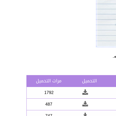
.
التحميل
مرات التحميل
1792
487
747