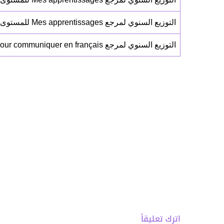
التوزيع السنوي لمرجع Mes apprentissages للمستوى الثاني ابتدائي (النموذج 02)
التوزيع السنوي لمرجع Pour communiquer en français للمستوى الثاني ابتدائي (النموذج 01)
اترك تعليقاً