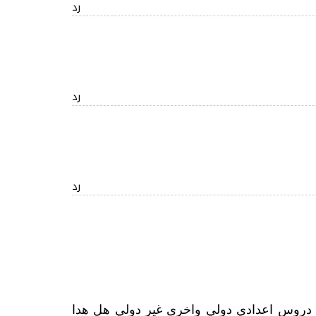
رد
رد
رد
ى دروس اعدادي دولي واخرى غير دولي هل هدا