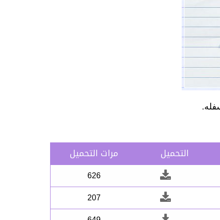
فله.
التحميل
مرات التحميل
626
207
649