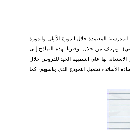
لمدرسية المعتمدة خلال الدورة الأولى والدورة
ي)، ونهدف من خلال توفيرنا لهذه النماذج إلى
لاستعانة بها على التنظبيم الجيد للدروس خلال
بصيغة وورد (word) وبصيغة (pdf)، وذلك حتى يتسنى للسادة الأساتذة تحميل النموذج الذي يناسبهم، كما