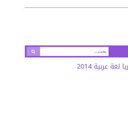
البحث
عن:
غة عربية 2014