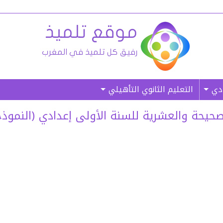
ادي
التعليم الثانوي التأهيلي
 والعشرية للسنة الأولى إعدادي (النموذج 03) – (غ. 