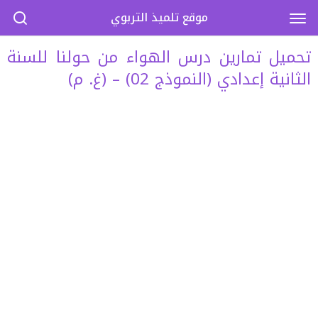
موقع تلميذ التربوي
تحميل تمارين درس الهواء من حولنا للسنة
الثانية إعدادي (النموذج 02) – (غ. م)