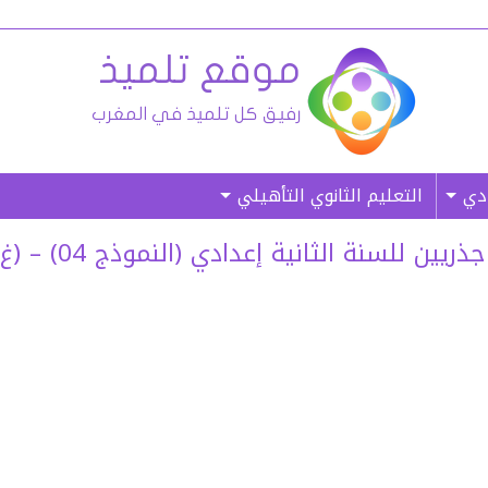
ادي
التعليم الثانوي التأهيلي
سنة الثانية إعدادي (النموذج 04) – (غ. م)