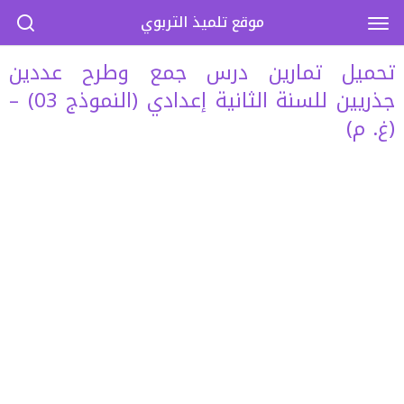
موقع تلميذ التربوي
تحميل تمارين درس جمع وطرح عددين
جذريين للسنة الثانية إعدادي (النموذج 03) –
(غ. م)