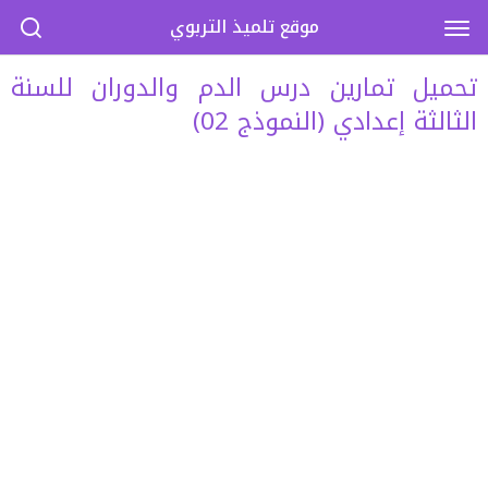
موقع تلميذ التربوي
تحميل تمارين درس الدم والدوران للسنة
الثالثة إعدادي (النموذج 02)