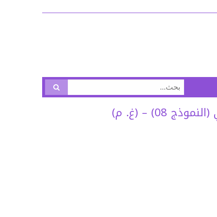
البحث
عن:
0) – (غ. م)