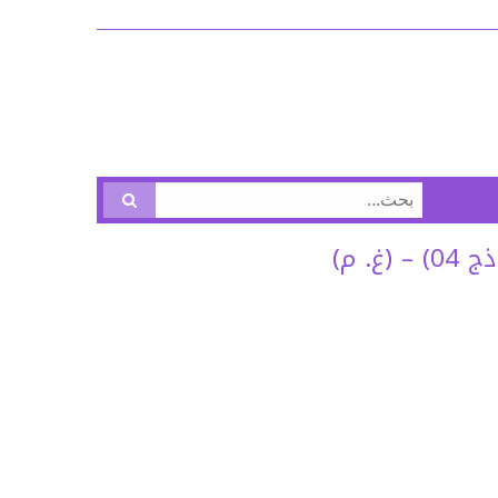
البحث
عن:
 م)