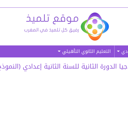
ادي
التعليم الثانوي التأهيلي
رة الثانية للسنة الثانية إعدادي (النموذج 04) – (غ. م