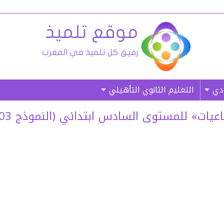
ادي
التعليم الثانوي التأهيلي
 للمستوى السادس ابتدائي (النموذج 03) – (غ. م)