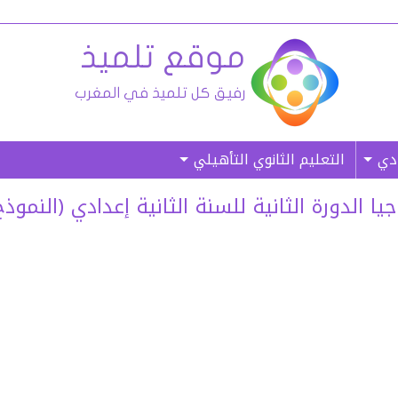
ادي
التعليم الثانوي التأهيلي
رة الثانية للسنة الثانية إعدادي (النموذج 03) – (غ. م