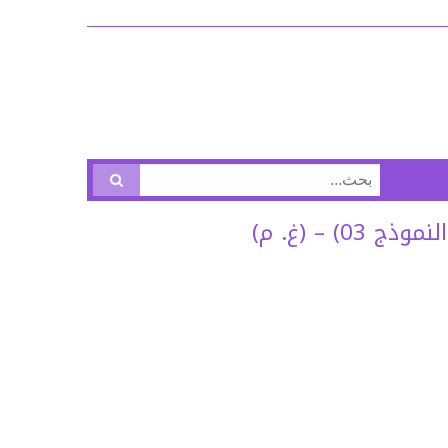
البحث
عن:
 – (غ. م)