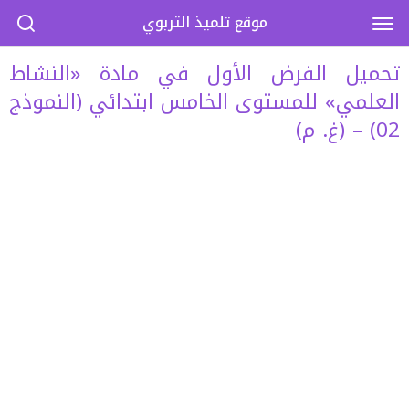
موقع تلميذ التربوي
تحميل الفرض الأول في مادة «النشاط
العلمي» للمستوى الخامس ابتدائي (النموذج
02) – (غ. م)