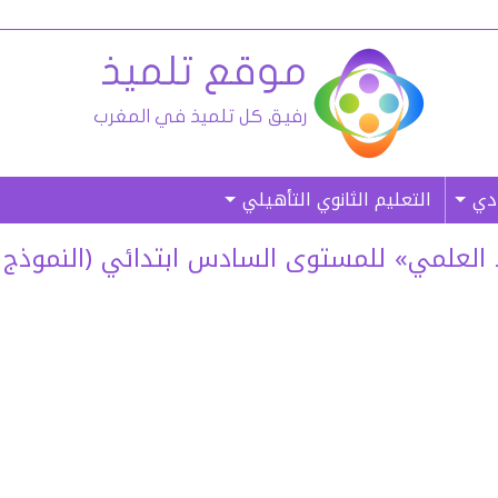
ادي
التعليم الثانوي التأهيلي
ي» للمستوى السادس ابتدائي (النموذج 02) – (غ. م)