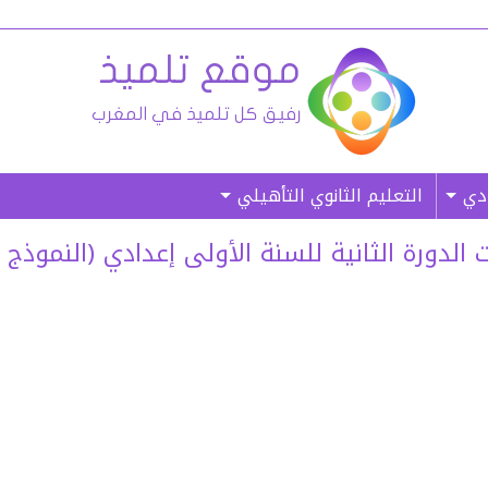
ادي
التعليم الثانوي التأهيلي
 الثانية للسنة الأولى إعدادي (النموذج 02) – (غ. م)