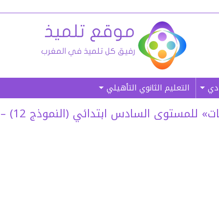
ادي
التعليم الثانوي التأهيلي
مستوى السادس ابتدائي (النموذج 12) – (غ. م)