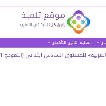
ادي
التعليم الثانوي التأهيلي
ة» للمستوى السادس ابتدائي (النموذج 01) – (غ. م)