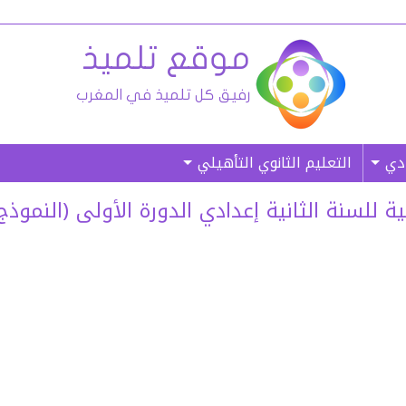
ادي
التعليم الثانوي التأهيلي
ة الثانية إعدادي الدورة الأولى (النموذج 01) – غ. م