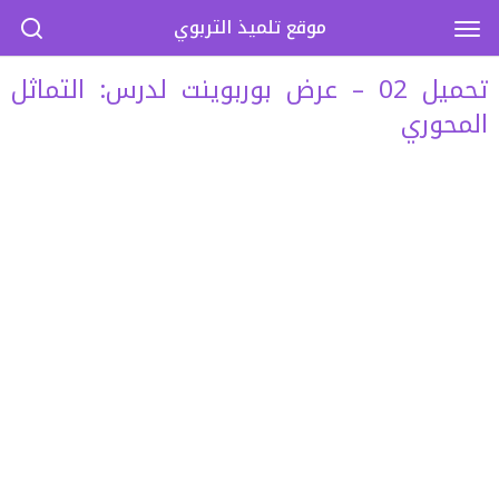
موقع تلميذ التربوي
تحميل 02 – عرض بوربوينت لدرس: التماثل
المحوري